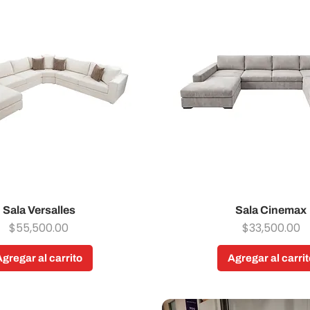
Sala Versalles
Vista rápida
Sala Cinemax
Vista rápida
Precio
Precio
$55,500.00
$33,500.00
Agregar al carrito
Agregar al carrit