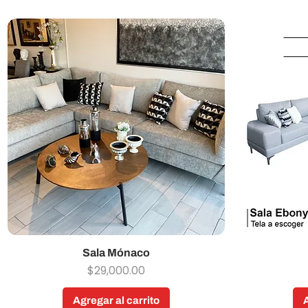
Sala Mónaco
Vista rápida
Precio
$29,000.00
Agregar al carrito