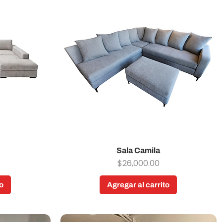
Sala Camila
Vista rápida
Precio
$26,000.00
o
Agregar al carrito