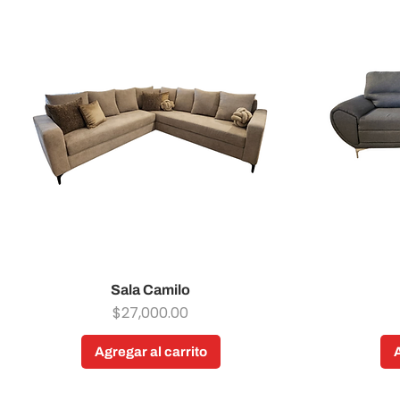
Sala Camilo
Vista rápida
Precio
$27,000.00
Agregar al carrito