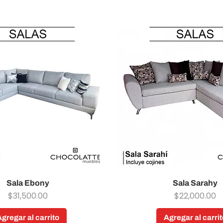
Sala Ebony
Vista rápida
Sala Sarahy
Vista rápida
Precio
Precio
$31,500.00
$22,000.00
Agregar al carrito
Agregar al carrit