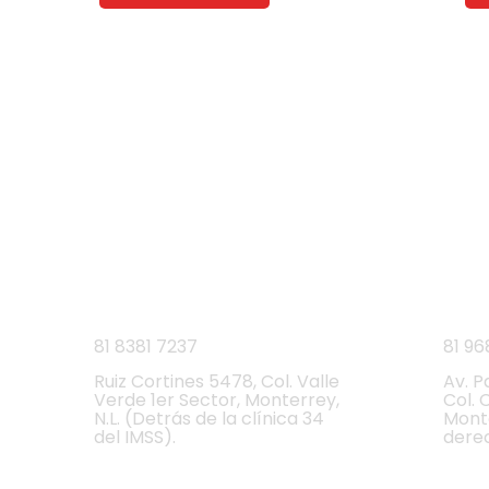
VISITA 
L
Ruiz Cortines
Cumb
81 8381 7237
81 96
Ruiz Cortines 5478, Col. Valle
Av. P
Verde 1er Sector, Monterrey,
Col. 
N.L. (Detrás de la clínica 34
Monte
del IMSS).
dere