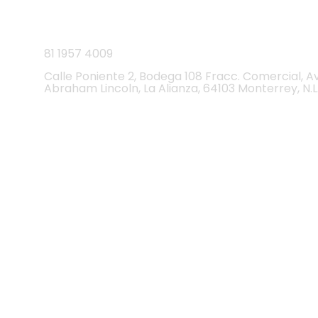
CEDI
81
1957 4009
Calle Poniente 2, Bodega 108 Fracc. Comercial, A
Abraham Lincoln, La Alianza, 64103 Monterrey, N.L