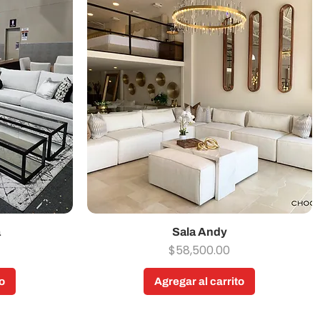
a
Vista rápida
Sala Andy
Precio
$58,500.00
o
Agregar al carrito