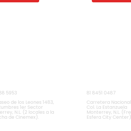
NUESTRAS SUCURSALES
Monterrey, Nuevo León.
unes a Domingo de 9 a.m. a 9 p.m.
res
Carretera Nac
88 5953
81 8451 0487
aseo de los Leones 1483,
Carretera Nacional
Cumbres 1er Sector
Col. La Estanzuela
rrey, N.L. (2 locales a la
Monterrey, N.L. (Fr
cha de Cinemex).
Esfera City Center)