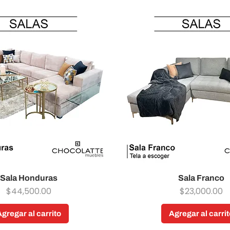
Sala Honduras
Vista rápida
Sala Franco
Vista rápida
Precio
Precio
$44,500.00
$23,000.00
Agregar al carrito
Agregar al carrit