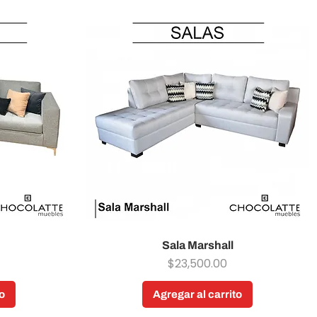
Sala Marshall
Vista rápida
Precio
$23,500.00
o
Agregar al carrito