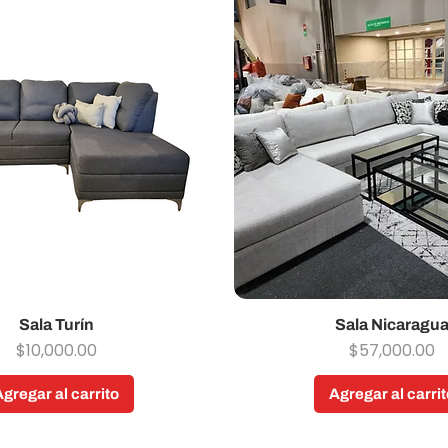
Vista rápida
Sala Turín
Sala Nicaragu
Vista rápida
Precio
Precio
$10,000.00
$57,000.00
Agregar al carrito
Agregar al carrit