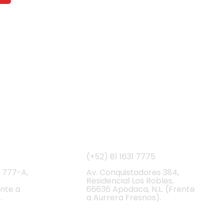
ional
Apodaca
(+52) 81
1631 7775
 777-A,
Av. Conquistadores 384,
Residencial Los Robles,
ente a
66636 Apodaca, N.L. (Frente
.
a Aurrera Fresnos).