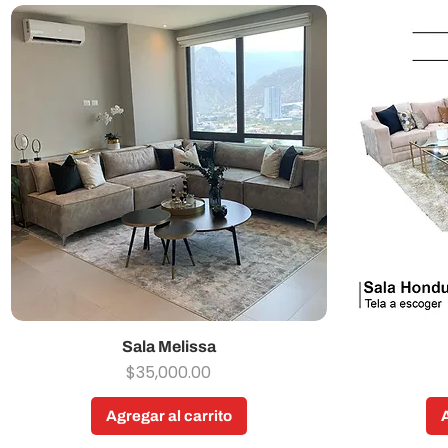
Sala Melissa
Vista rápida
Precio
$35,000.00
Agregar al carrito