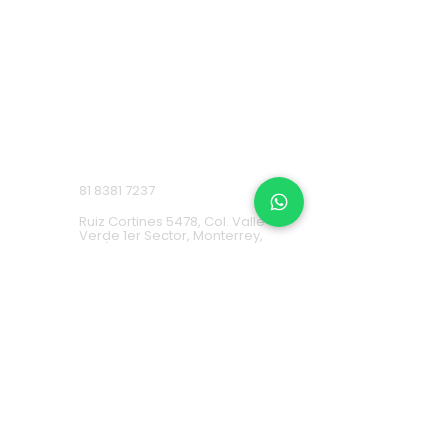
VISITA NUESTRAS
SUCURSALES
Monterrey, Nuevo León.
Lunes a Domingo de 9 a.m. a 9 p.m.
Ruiz Cortines
81 8381 7237
Ruiz Cortines 5478, Col. Valle
Verde 1er Sector, Monterrey,
N.L. (Detrás de la clínica 34
del IMSS).
Cumbres
81 9688 5953
Av. Paseo de los Leones 1483,
Col. Cumbres 1er Sector
Monterrey, N.L. (2 locales a la
derecha de Cinemex).
Carretera Nacional