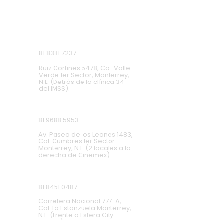
Monterrey, Nuevo León.
Lunes a Domingo de 9 a.m. a 9 p.m.
Ruiz Cortines
81 8381 7237
Ruiz Cortines 5478, Col. Valle
Verde 1er Sector, Monterrey,
N.L. (Detrás de la clínica 34
del IMSS).
Cumbres
81 9688 5953
Av. Paseo de los Leones 1483,
Col. Cumbres 1er Sector
Monterrey, N.L. (2 locales a la
derecha de Cinemex).
Carretera Nacional
81 8451 0487
Carretera Nacional 777-A,
Col. La Estanzuela Monterrey,
N.L. (Frente a Esfera City