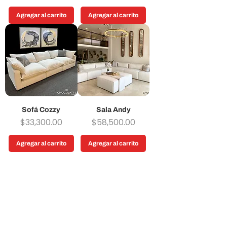
Agregar al carrito
Agregar al carrito
Sofá Cozzy
Sala Andy
Precio
Precio
$33,300.00
$58,500.00
Agregar al carrito
Agregar al carrito
VISITA NUESTRAS
SUCURSALES