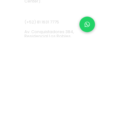
Center).
Apodaca
(+52) 81
1631 7775
Av. Conquistadores 384,
Residencial Los Robles,
66636 Apodaca, N.L. (Frente a
Aurrera Fresnos).
RECOLECTA EN ALMACÉN
CEDI
81
1957 4009
Calle Poniente 2, Bodega
108 Fracc. Comercial, Av
Abraham Lincoln, La
Alianza, 64103 Monterrey,
N.L.