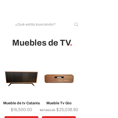
Muebles de TV
.
Mueble de tv Catania
Mueble Tv Gio
Precio
Precio
Precio de oferta
$16,500.00
$25,038.90
$27,821.00