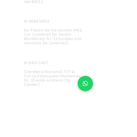
del IMSS).
Cumbres
81 9688 5953
Av. Paseo de los Leones 1483,
Col. Cumbres 1er Sector
Monterrey, N.L. (2 locales a la
derecha de Cinemex).
Carretera Nacional
81 8451 0487
Carretera Nacional 777-A,
Col. La Estanzuela Monterrey,
N.L. (Frente a Esfera City
Center).
Apodaca
(+52) 81
1631 7775
Av. Conquistadores 384,
Residencial Los Robles,
66636 Apodaca, N.L. (Frente a
Aurrera Fresnos).