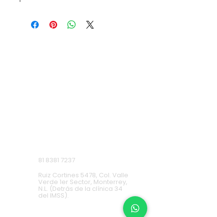
VISITA NUESTRAS
SUCURSALES
Monterrey, Nuevo León.
Lunes a Domingo de 9 a.m. a 9 p.m.
Ruiz Cortines
81 8381 7237
Ruiz Cortines 5478, Col. Valle
Verde 1er Sector, Monterrey,
N.L. (Detrás de la clínica 34
del IMSS).
Cumbres