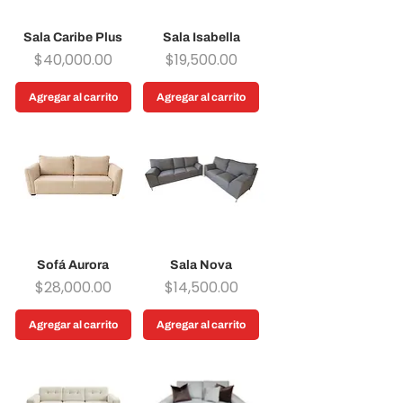
Sala Caribe Plus
Sala Isabella
Precio
Precio
$40,000.00
$19,500.00
Agregar al carrito
Agregar al carrito
Sofá Aurora
Sala Nova
Precio
Precio
$28,000.00
$14,500.00
Agregar al carrito
Agregar al carrito