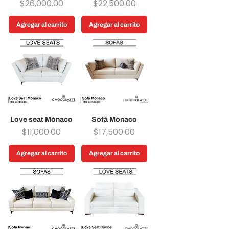
Precio
Precio
$26,000.00
$22,500.00
Agregar al carrito
Agregar al carrito
Love seat Mónaco
Sofá Mónaco
Precio
Precio
$11,000.00
$17,500.00
Agregar al carrito
Agregar al carrito