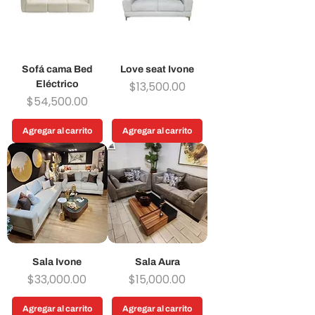
Sofá cama Bed
Love seat Ivone
Precio
Eléctrico
$13,500.00
Precio
$54,500.00
Agregar al carrito
Agregar al carrito
Sala Ivone
Sala Aura
Precio
Precio
$33,000.00
$15,000.00
Agregar al carrito
Agregar al carrito