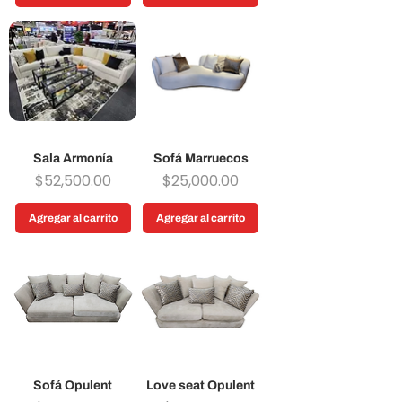
Sala Armonía
Sofá Marruecos
Precio
Precio
$52,500.00
$25,000.00
Agregar al carrito
Agregar al carrito
Sofá Opulent
Love seat Opulent