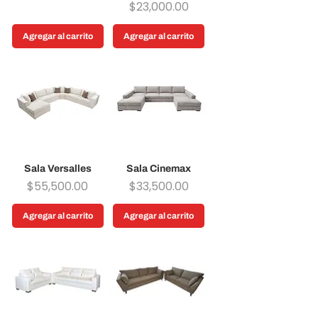
Precio
$23,000.00
Agregar al carrito
Agregar al carrito
Sala Versalles
Sala Cinemax
Precio
Precio
$55,500.00
$33,500.00
Agregar al carrito
Agregar al carrito