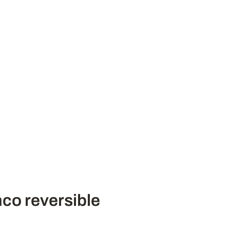
cámaras
Accesorios
Contacto
Iniciar Sesión
nco reversible