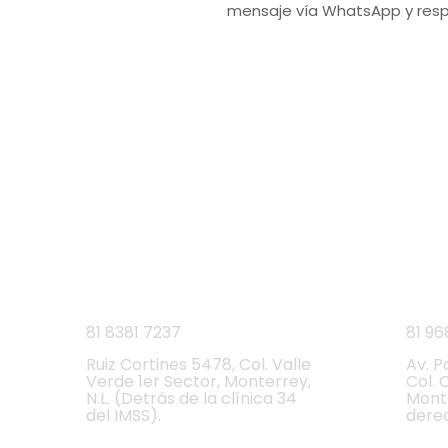
mensaje vía WhatsApp y resp
VISITA 
L
Ruiz Cortines
Cumb
81 8381 7237
81 96
Ruiz Cortines 5478, Col. Valle
Av. P
Verde 1er Sector, Monterrey,
Col. 
N.L. (Detrás de la clínica 34
Monte
del IMSS).
dere