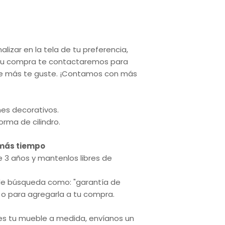
izar en la tela de tu preferencia,
a tu compra te contactaremos para
que más te guste. ¡Contamos con más
nes decorativos.
orma de cilindro.
 más tiempo
e 3 años y mantenlos libres de
 de búsqueda como: "garantía de
 o para agregarla a tu compra.
res tu mueble a medida, envíanos un