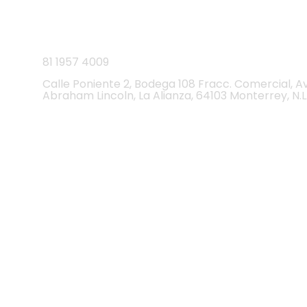
CEDI
81
1957 4009
Calle Poniente 2, Bodega 108 Fracc. Comercial, A
Abraham Lincoln, La Alianza, 64103 Monterrey, N.L