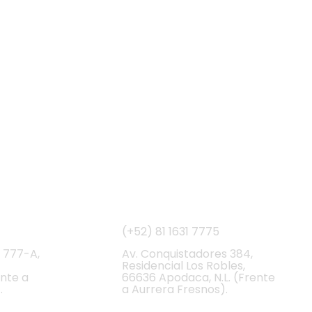
ional
Apodaca
(+52) 81
1631 7775
 777-A,
Av. Conquistadores 384,
Residencial Los Robles,
ente a
66636 Apodaca, N.L. (Frente
.
a Aurrera Fresnos).