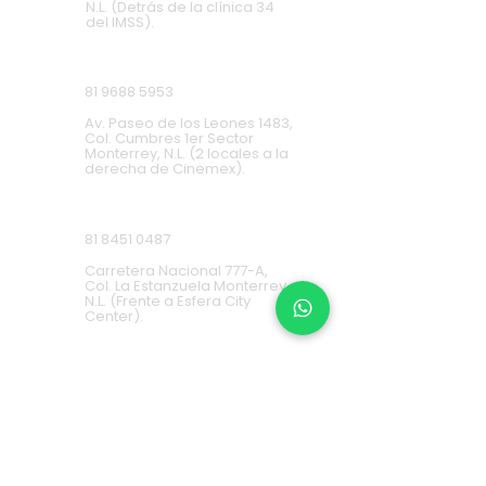
N.L. (Detrás de la clínica 34
del IMSS).
Cumbres
81 9688 5953
Av. Paseo de los Leones 1483,
Col. Cumbres 1er Sector
Monterrey, N.L. (2 locales a la
derecha de Cinemex).
Carretera Nacional
81 8451 0487
Carretera Nacional 777-A,
Col. La Estanzuela Monterrey,
N.L. (Frente a Esfera City
Center).
Apodaca
(+52) 81
1631 7775
Av. Conquistadores 384,
Residencial Los Robles,
66636 Apodaca, N.L. (Frente a
Aurrera Fresnos).