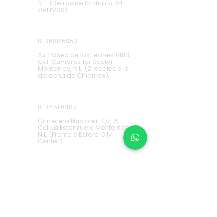
N.L. (Detrás de la clínica 34
del IMSS).
Cumbres
81 9688 5953
Av. Paseo de los Leones 1483,
Col. Cumbres 1er Sector
Monterrey, N.L. (2 locales a la
derecha de Cinemex).
Carretera Nacional
81 8451 0487
Carretera Nacional 777-A,
Col. La Estanzuela Monterrey,
N.L. (Frente a Esfera City
Center).
Apodaca
(+52) 81
1631 7775
Av. Conquistadores 384,
Residencial Los Robles,
66636 Apodaca, N.L. (Frente a
Aurrera Fresnos).