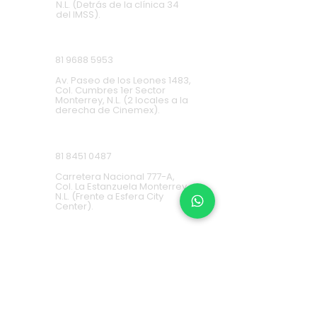
N.L. (Detrás de la clínica 34
del IMSS).
Cumbres
81 9688 5953
Av. Paseo de los Leones 1483,
Col. Cumbres 1er Sector
Monterrey, N.L. (2 locales a la
derecha de Cinemex).
Carretera Nacional
81 8451 0487
Carretera Nacional 777-A,
Col. La Estanzuela Monterrey,
N.L. (Frente a Esfera City
Center).
Apodaca
(+52) 81
1631 7775
Av. Conquistadores 384,
Residencial Los Robles,
66636 Apodaca, N.L. (Frente a
Aurrera Fresnos).