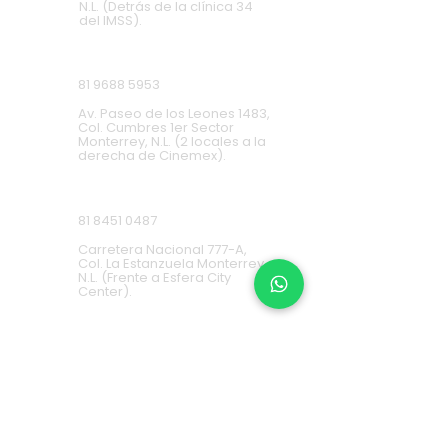
N.L. (Detrás de la clínica 34
del IMSS).
Cumbres
81 9688 5953
Av. Paseo de los Leones 1483,
Col. Cumbres 1er Sector
Monterrey, N.L. (2 locales a la
derecha de Cinemex).
Carretera Nacional
81 8451 0487
Carretera Nacional 777-A,
Col. La Estanzuela Monterrey,
N.L. (Frente a Esfera City
Center).
Apodaca
(+52) 81
1631 7775
Av. Conquistadores 384,
Residencial Los Robles,
66636 Apodaca, N.L. (Frente a
Aurrera Fresnos).