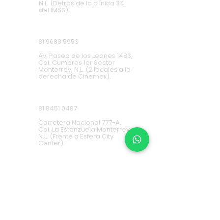
N.L. (Detrás de la clínica 34
del IMSS).
Cumbres
81 9688 5953
Av. Paseo de los Leones 1483,
Col. Cumbres 1er Sector
Monterrey, N.L. (2 locales a la
derecha de Cinemex).
Carretera Nacional
81 8451 0487
Carretera Nacional 777-A,
Col. La Estanzuela Monterrey,
N.L. (Frente a Esfera City
Center).
Apodaca
(+52) 81
1631 7775
Av. Conquistadores 384,
Residencial Los Robles,
66636 Apodaca, N.L. (Frente a
Aurrera Fresnos).