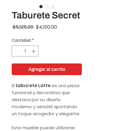
Taburete Secret
Precio
Precio
 $5,125.00 
$4,100.00
de
Cantidad
*
oferta
Agregar al carrito
El
taburete Latte
es una pieza
funcional y decorativa que
destaca por su diseño
moderno y versátil aportando
un toque acogedor y elegante.
Este mueble puede utilizarse