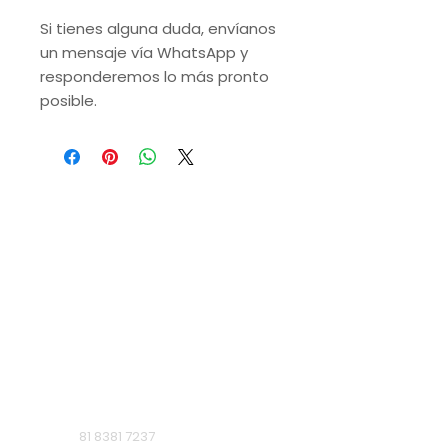
Si tienes alguna duda, envíanos
un mensaje vía WhatsApp y
responderemos lo más pronto
posible.
VISITA NUESTRAS
SUCURSALES
Monterrey, Nuevo León.
Lunes a Domingo de 9 a.m. a 9 p.m.
Ruiz Cortines
81 8381 7237