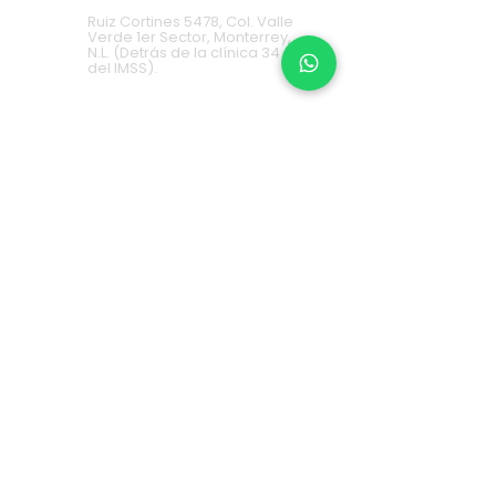
Ruiz Cortines 5478, Col. Valle
Verde 1er Sector, Monterrey,
N.L. (Detrás de la clínica 34
del IMSS).
Cumbres
81 9688 5953
Av. Paseo de los Leones 1483,
Col. Cumbres 1er Sector
Monterrey, N.L. (2 locales a la
derecha de Cinemex).
Carretera Nacional
81 8451 0487
Carretera Nacional 777-A,
Col. La Estanzuela Monterrey,
N.L. (Frente a Esfera City
Center).
Apodaca
(+52) 81
1631 7775
Av. Conquistadores 384,
Residencial Los Robles,