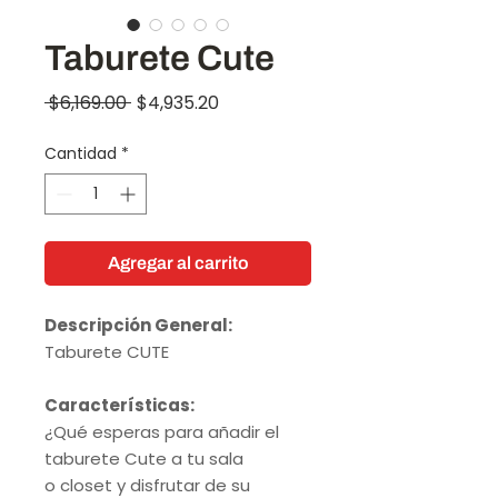
Taburete Cute
Precio
Precio
 $6,169.00 
$4,935.20
de
Cantidad
*
oferta
Agregar al carrito
Descripción General:
Taburete CUTE
Características:
¿Qué esperas para añadir el
taburete Cute a tu sala
o closet y disfrutar de su