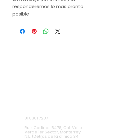
responderemos lo más pronto
posible
VISITA NUESTRAS
SUCURSALES
Monterrey, Nuevo León.
Lunes a Domingo de 9 a.m. a 9 p.m.
Ruiz Cortines
81 8381 7237
Ruiz Cortines 5478, Col. Valle
Verde 1er Sector, Monterrey,
N.L. (Detrás de la clínica 34