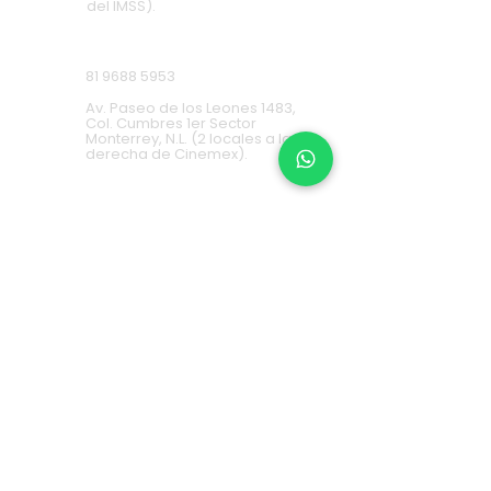
del IMSS).
Cumbres
81 9688 5953
Av. Paseo de los Leones 1483,
Col. Cumbres 1er Sector
Monterrey, N.L. (2 locales a la
derecha de Cinemex).
Carretera Nacional
81 8451 0487
Carretera Nacional 777-A,
Col. La Estanzuela Monterrey,
N.L. (Frente a Esfera City
Center).
Apodaca
(+52) 81
1631 7775
Av. Conquistadores 384,
Residencial Los Robles,
66636 Apodaca, N.L. (Frente a
Aurrera Fresnos).