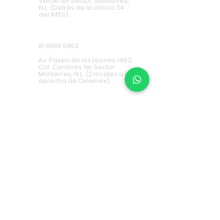
Verde 1er Sector, Monterrey,
N.L. (Detrás de la clínica 34
del IMSS).
Cumbres
81 9688 5953
Av. Paseo de los Leones 1483,
Col. Cumbres 1er Sector
Monterrey, N.L. (2 locales a la
derecha de Cinemex).
Carretera Nacional
81 8451 0487
Carretera Nacional 777-A,
Col. La Estanzuela Monterrey,
N.L. (Frente a Esfera City
Center).
Apodaca
(+52) 81
1631 7775
Av. Conquistadores 384,
Residencial Los Robles,
66636 Apodaca, N.L. (Frente a
Aurrera Fresnos).