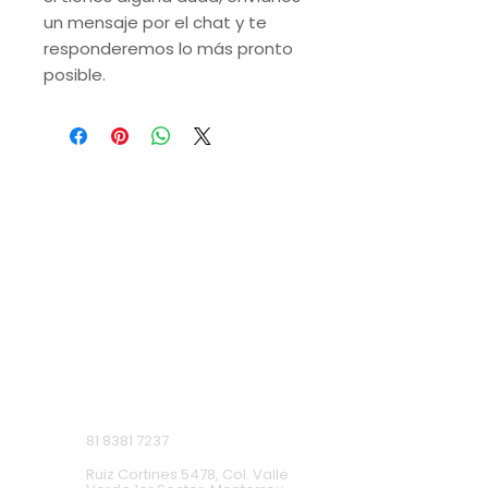
un mensaje por el chat y te
responderemos lo más pronto
posible.
VISITA NUESTRAS
SUCURSALES
Monterrey, Nuevo León.
Lunes a Domingo de 9 a.m. a 9 p.m.
Ruiz Cortines
81 8381 7237
Ruiz Cortines 5478, Col. Valle