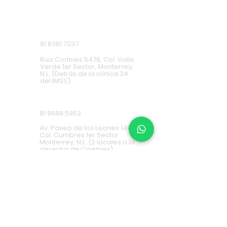
Lunes a Domingo de 9 a.m. a 9 p.m.
Ruiz Cortines
81 8381 7237
Ruiz Cortines 5478, Col. Valle
Verde 1er Sector, Monterrey,
N.L. (Detrás de la clínica 34
del IMSS).
Cumbres
81 9688 5953
Av. Paseo de los Leones 1483,
Col. Cumbres 1er Sector
Monterrey, N.L. (2 locales a la
derecha de Cinemex).
Carretera Nacional
81 8451 0487
Carretera Nacional 777-A,
Col. La Estanzuela Monterrey,
N.L. (Frente a Esfera City
Center).