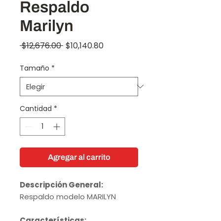
Respaldo
Marilyn
Precio
Precio
 $12,676.00 
$10,140.80
de
Tamaño
*
oferta
Cantidad
*
Agregar al carrito
Descripción General:
Respaldo modelo MARILYN
Características: