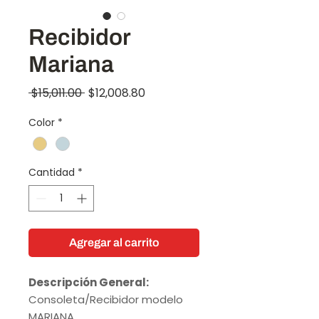
Recibidor
Mariana
Precio
Precio
 $15,011.00 
$12,008.80
de
Color
*
oferta
Cantidad
*
Agregar al carrito
Descripción General:
Consoleta/Recibidor modelo
MARIANA