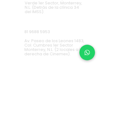
Verde 1er Sector, Monterrey,
N.L. (Detrás de la clínica 34
del IMSS).
Cumbres
81 9688 5953
Av. Paseo de los Leones 1483,
Col. Cumbres 1er Sector
Monterrey, N.L. (2 locales a la
derecha de Cinemex).
Carretera Nacional
81 8451 0487
Carretera Nacional 777-A,
Col. La Estanzuela Monterrey,
N.L. (Frente a Esfera City
Center).
Apodaca
(+52) 81
1631 7775
Av. Conquistadores 384,
Residencial Los Robles,
66636 Apodaca, N.L. (Frente a