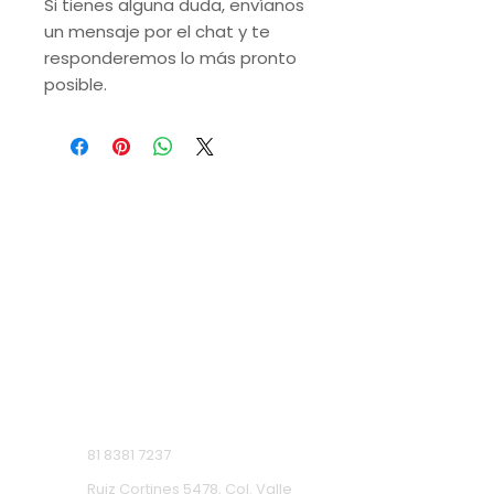
Si tienes alguna duda, envíanos
un mensaje por el chat y te
responderemos lo más pronto
posible.
VISITA NUESTRAS
SUCURSALES
Monterrey, Nuevo León.
Lunes a Domingo de 9 a.m. a 9 p.m.
Ruiz Cortines
81 8381 7237
Ruiz Cortines 5478, Col. Valle