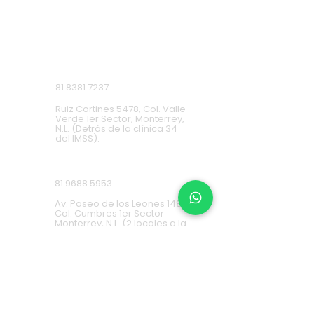
Monterrey, Nuevo León.
Lunes a Domingo de 9 a.m. a 9 p.m.
Ruiz Cortines
81 8381 7237
Ruiz Cortines 5478, Col. Valle
Verde 1er Sector, Monterrey,
N.L. (Detrás de la clínica 34
del IMSS).
Cumbres
81 9688 5953
Av. Paseo de los Leones 1483,
Col. Cumbres 1er Sector
Monterrey, N.L. (2 locales a la
derecha de Cinemex).
Carretera Nacional
81 8451 0487
Carretera Nacional 777-A,
Col. La Estanzuela Monterrey,