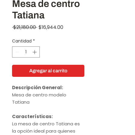
Mesa de centro
Tatiana
Precio
Precio
 $21,180.00 
$16,944.00
de
Cantidad
*
oferta
Agregar al carrito
Descripción General:
Mesa de centro modelo
Tatiana
Características:
La mesa de centro Tatiana es
la opción ideal para quienes