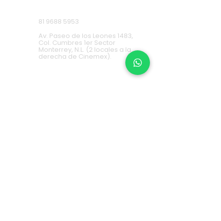
Cumbres
81 9688 5953
Av. Paseo de los Leones 1483,
Col. Cumbres 1er Sector
Monterrey, N.L. (2 locales a la
derecha de Cinemex).
Carretera Nacional
81 8451 0487
Carretera Nacional 777-A,
Col. La Estanzuela Monterrey,
N.L. (Frente a Esfera City
Center).
Apodaca
(+52) 81
1631 7775
Av. Conquistadores 384,
Residencial Los Robles,
66636 Apodaca, N.L. (Frente a
Aurrera Fresnos).
RECOLECTA EN ALMACÉN