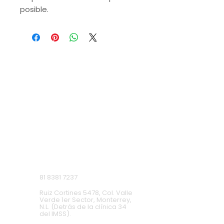
posible.
VISITA NUESTRAS
SUCURSALES
Monterrey, Nuevo León.
Lunes a Domingo de 9 a.m. a 9 p.m.
Ruiz Cortines
81 8381 7237
Ruiz Cortines 5478, Col. Valle
Verde 1er Sector, Monterrey,
N.L. (Detrás de la clínica 34
del IMSS).