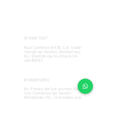
Monterrey, Nuevo León.
Lunes a Domingo de 9 a.m. a 9 p.m.
Ruiz Cortines
81 8381 7237
Ruiz Cortines 5478, Col. Valle
Verde 1er Sector, Monterrey,
N.L. (Detrás de la clínica 34
del IMSS).
Cumbres
81 9688 5953
Av. Paseo de los Leones 1483,
Col. Cumbres 1er Sector
Monterrey, N.L. (2 locales a la
derecha de Cinemex).
Carretera Nacional
81 8451 0487
Carretera Nacional 777-A,
Col. La Estanzuela Monterrey,