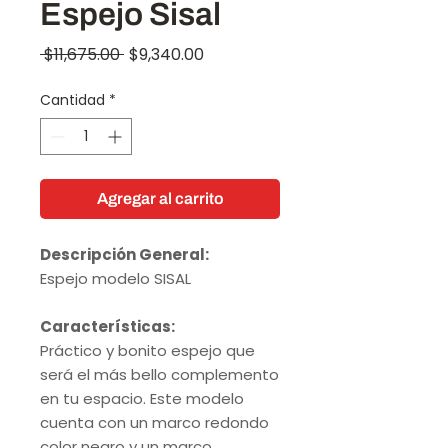
Espejo Sisal
Precio
Precio
 $11,675.00 
$9,340.00
de
Cantidad
*
oferta
Agregar al carrito
Descripción General:
Espejo modelo SISAL
Características:
Práctico y bonito espejo que
será el más bello complemento
en tu espacio. Este modelo
cuenta con un marco redondo
color negro y un marco