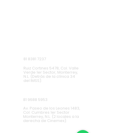
VISITA NUESTRAS
SUCURSALES
Monterrey, Nuevo León.
Lunes a Domingo de 9 a.m. a 9 p.m.
Ruiz Cortines
81 8381 7237
Ruiz Cortines 5478, Col. Valle
Verde 1er Sector, Monterrey,
N.L. (Detrás de la clínica 34
del IMSS).
Cumbres
81 9688 5953
Av. Paseo de los Leones 1483,
Col. Cumbres 1er Sector
Monterrey, N.L. (2 locales a la
derecha de Cinemex).
Carretera Nacional