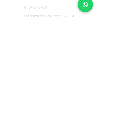
81 8451 0487
Carretera Nacional 777-A,
Col. La Estanzuela Monterrey,
N.L. (Frente a Esfera City
Center).
Apodaca
(+52) 81
1631 7775
Av. Conquistadores 384,
Residencial Los Robles,
66636 Apodaca, N.L. (Frente a
Aurrera Fresnos).
RECOLECTA EN ALMACÉN
CEDI
81
1957 4009
Calle Poniente 2, Bodega
108 Fracc. Comercial, Av
Abraham Lincoln, La
Alianza, 64103 Monterrey,
N.L.