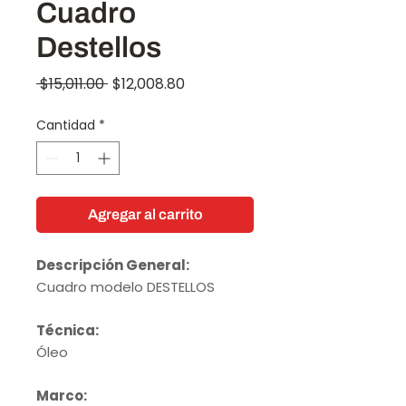
Cuadro
Destellos
Precio
Precio
 $15,011.00 
$12,008.80
de
Cantidad
*
oferta
Agregar al carrito
Descripción General:
Cuadro modelo DESTELLOS
Técnica:
Óleo
Marco: