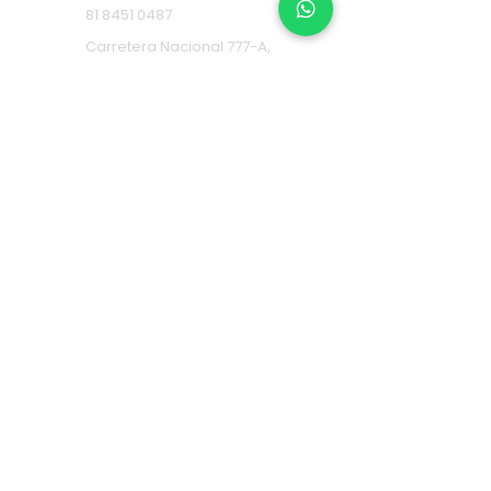
81 8451 0487
Carretera Nacional 777-A,
Col. La Estanzuela Monterrey,
N.L. (Frente a Esfera City
Center).
Apodaca
(+52) 81
1631 7775
Av. Conquistadores 384,
Residencial Los Robles,
66636 Apodaca, N.L. (Frente a
Aurrera Fresnos).
RECOLECTA EN ALMACÉN
CEDI
81
1957 4009
Calle Poniente 2, Bodega
108 Fracc. Comercial, Av
Abraham Lincoln, La
Alianza, 64103 Monterrey,
N.L.