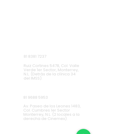
VISITA NUESTRAS
SUCURSALES
Monterrey, Nuevo León.
Lunes a Domingo de 9 a.m. a 9 p.m.
Ruiz Cortines
81 8381 7237
Ruiz Cortines 5478, Col. Valle
Verde 1er Sector, Monterrey,
N.L. (Detrás de la clínica 34
del IMSS).
Cumbres
81 9688 5953
Av. Paseo de los Leones 1483,
Col. Cumbres 1er Sector
Monterrey, N.L. (2 locales a la
derecha de Cinemex).
Carretera Nacional