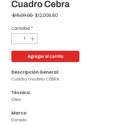
Cuadro Cebra
Precio
Precio
 $15,011.00 
$12,008.80
de
Cantidad
*
oferta
Agregar al carrito
Descripción General:
Cuadro modelo CEBRA
Técnica:
Óleo
Marco:
Dorado