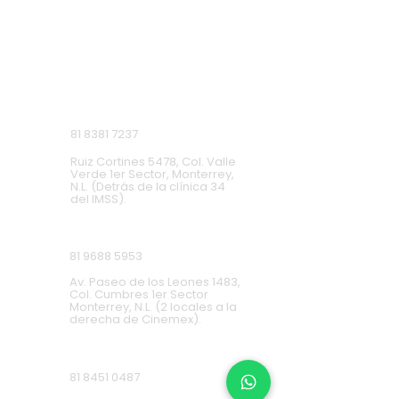
SUCURSALES
Monterrey, Nuevo León.
Lunes a Domingo de 9 a.m. a 9 p.m.
Ruiz Cortines
81 8381 7237
Ruiz Cortines 5478, Col. Valle
Verde 1er Sector, Monterrey,
N.L. (Detrás de la clínica 34
del IMSS).
Cumbres
81 9688 5953
Av. Paseo de los Leones 1483,
Col. Cumbres 1er Sector
Monterrey, N.L. (2 locales a la
derecha de Cinemex).
Carretera Nacional
81 8451 0487