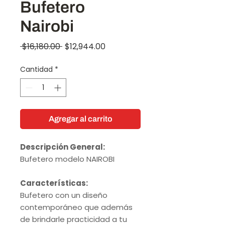
Bufetero
Nairobi
Precio
Precio
 $16,180.00 
$12,944.00
de
Cantidad
*
oferta
Agregar al carrito
Descripción General:
Bufetero modelo NAIROBI
Características:
Bufetero con un diseño
contemporáneo que además
de brindarle practicidad a tu