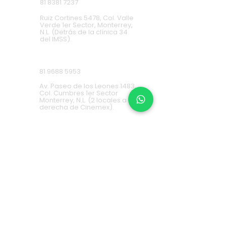
81 8381 7237
Ruiz Cortines 5478, Col. Valle
Verde 1er Sector, Monterrey,
N.L. (Detrás de la clínica 34
del IMSS).
Cumbres
81 9688 5953
Av. Paseo de los Leones 1483,
Col. Cumbres 1er Sector
Monterrey, N.L. (2 locales a la
derecha de Cinemex).
Carretera Nacional
81 8451 0487
Carretera Nacional 777-A,
Col. La Estanzuela Monterrey,
N.L. (Frente a Esfera City
Center).
Apodaca
(+52) 81
1631 7775
Av. Conquistadores 384,