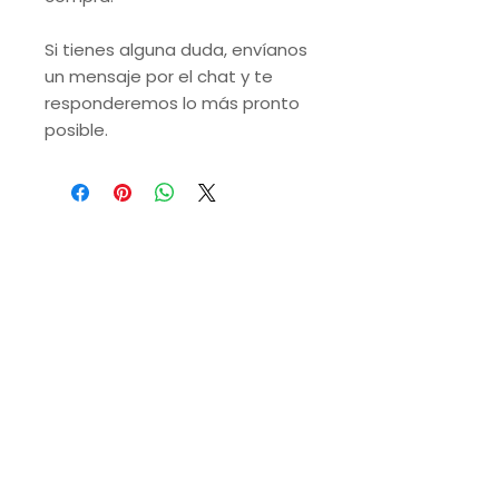
Si tienes alguna duda, envíanos
un mensaje por el chat y te
responderemos lo más pronto
posible.
VISITA NUESTRAS
SUCURSALES
Monterrey, Nuevo León.
Lunes a Domingo de 9 a.m. a 9 p.m.
Ruiz Cortines