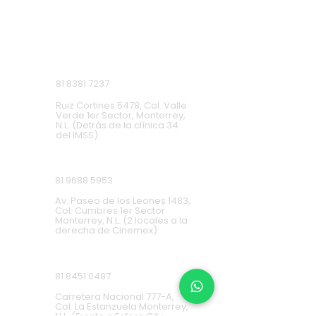
Monterrey, Nuevo León.
Lunes a Domingo de 9 a.m. a 9 p.m.
Ruiz Cortines
81 8381 7237
Ruiz Cortines 5478, Col. Valle
Verde 1er Sector, Monterrey,
N.L. (Detrás de la clínica 34
del IMSS).
Cumbres
81 9688 5953
Av. Paseo de los Leones 1483,
Col. Cumbres 1er Sector
Monterrey, N.L. (2 locales a la
derecha de Cinemex).
Carretera Nacional
81 8451 0487
Carretera Nacional 777-A,
Col. La Estanzuela Monterrey,