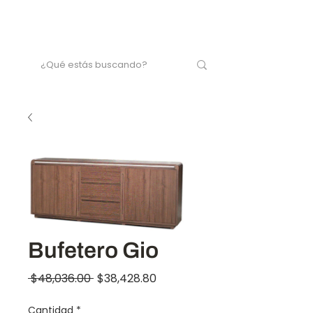
Bufetero Gio
Precio
Precio
 $48,036.00 
$38,428.80
de
Cantidad
*
oferta