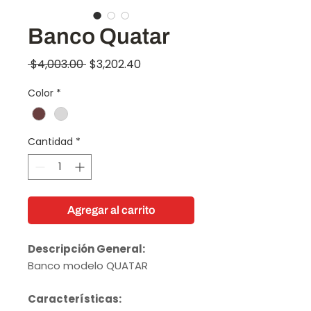
Banco Quatar
Precio
Precio
 $4,003.00 
$3,202.40
de
Color
*
oferta
Cantidad
*
Agregar al carrito
Descripción General:
Banco modelo QUATAR
Características: