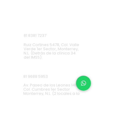
Monterrey, Nuevo León.
Lunes a Domingo de 9 a.m. a 9 p.m.
Ruiz Cortines
81 8381 7237
Ruiz Cortines 5478, Col. Valle
Verde 1er Sector, Monterrey,
N.L. (Detrás de la clínica 34
del IMSS).
Cumbres
81 9688 5953
Av. Paseo de los Leones 1483,
Col. Cumbres 1er Sector
Monterrey, N.L. (2 locales a la
derecha de Cinemex).
Carretera Nacional
81 8451 0487
Carretera Nacional 777-A,
Col. La Estanzuela Monterrey,