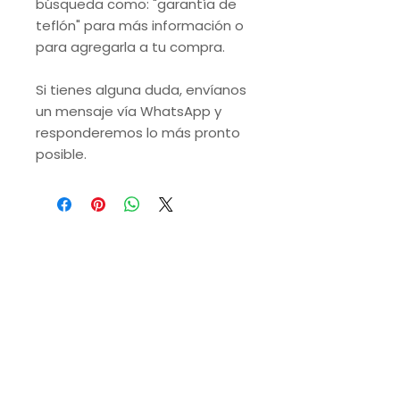
búsqueda como: "garantía de
teflón" para más información o
para agregarla a tu compra.
Si tienes alguna duda, envíanos
un mensaje vía WhatsApp y
responderemos lo más pronto
posible.
VISITA NUESTRAS
SUCURSALES
Monterrey, Nuevo León.
Lunes a Domingo de 9 a.m. a 9 p.m.