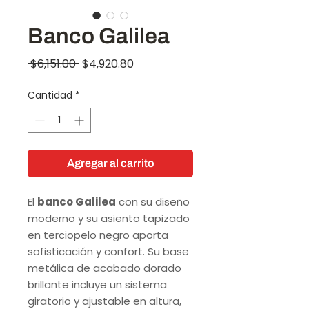
Banco Galilea
Precio
Precio
 $6,151.00 
$4,920.80
de
Cantidad
*
oferta
Agregar al carrito
El
banco Galilea
con su diseño
moderno y su asiento tapizado
en terciopelo negro aporta
sofisticación y confort. Su base
metálica de acabado dorado
brillante incluye un sistema
giratorio y ajustable en altura,