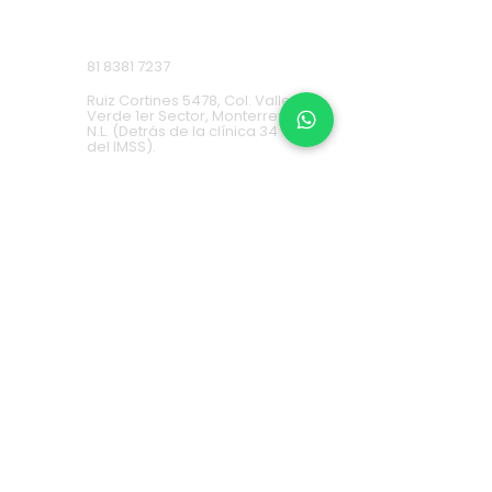
Ruiz Cortines
81 8381 7237
Ruiz Cortines 5478, Col. Valle
Verde 1er Sector, Monterrey,
N.L. (Detrás de la clínica 34
del IMSS).
Cumbres
81 9688 5953
Av. Paseo de los Leones 1483,
Col. Cumbres 1er Sector
Monterrey, N.L. (2 locales a la
derecha de Cinemex).
Carretera Nacional
81 8451 0487
Carretera Nacional 777-A,
Col. La Estanzuela Monterrey,
N.L. (Frente a Esfera City
Center).
Apodaca