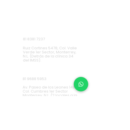
Monterrey, Nuevo León.
Lunes a Domingo de 9 a.m. a 9 p.m.
Ruiz Cortines
81 8381 7237
Ruiz Cortines 5478, Col. Valle
Verde 1er Sector, Monterrey,
N.L. (Detrás de la clínica 34
del IMSS).
Cumbres
81 9688 5953
Av. Paseo de los Leones 1483,
Col. Cumbres 1er Sector
Monterrey, N.L. (2 locales a la
derecha de Cinemex).
Carretera Nacional
81 8451 0487
Carretera Nacional 777-A,