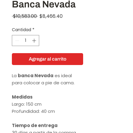
Banca Nevada
Precio
Precio
 $10,583.00 
$8,466.40
de
Cantidad
*
oferta
Agregar al carrito
La
banca Nevada
es ideal
para colocar a pie de cama.
Medidas
Largo: 150 cm
Profundidad: 40 cm
Tiempo de entrega
30 días a partir de la compra.