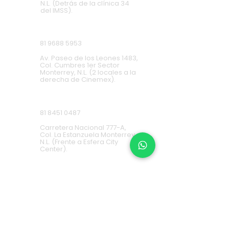
N.L. (Detrás de la clínica 34
del IMSS).
Cumbres
81 9688 5953
Av. Paseo de los Leones 1483,
Col. Cumbres 1er Sector
Monterrey, N.L. (2 locales a la
derecha de Cinemex).
Carretera Nacional
81 8451 0487
Carretera Nacional 777-A,
Col. La Estanzuela Monterrey,
N.L. (Frente a Esfera City
Center).
Apodaca
(+52) 81
1631 7775
Av. Conquistadores 384,
Residencial Los Robles,
66636 Apodaca, N.L. (Frente a
Aurrera Fresnos).