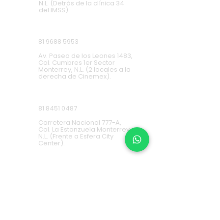
N.L. (Detrás de la clínica 34
del IMSS).
Cumbres
81 9688 5953
Av. Paseo de los Leones 1483,
Col. Cumbres 1er Sector
Monterrey, N.L. (2 locales a la
derecha de Cinemex).
Carretera Nacional
81 8451 0487
Carretera Nacional 777-A,
Col. La Estanzuela Monterrey,
N.L. (Frente a Esfera City
Center).
Apodaca
(+52) 81
1631 7775
Av. Conquistadores 384,
Residencial Los Robles,
66636 Apodaca, N.L. (Frente a
Aurrera Fresnos).