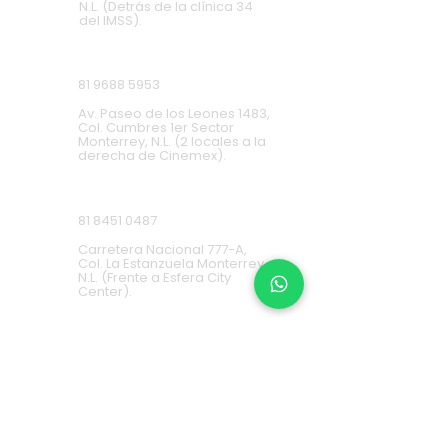
N.L. (Detrás de la clínica 34
del IMSS).
Cumbres
81 9688 5953
Av. Paseo de los Leones 1483,
Col. Cumbres 1er Sector
Monterrey, N.L. (2 locales a la
derecha de Cinemex).
Carretera Nacional
81 8451 0487
Carretera Nacional 777-A,
Col. La Estanzuela Monterrey,
N.L. (Frente a Esfera City
Center).
Apodaca
(+52) 81
1631 7775
Av. Conquistadores 384,
Residencial Los Robles,
66636 Apodaca, N.L. (Frente a
Aurrera Fresnos).