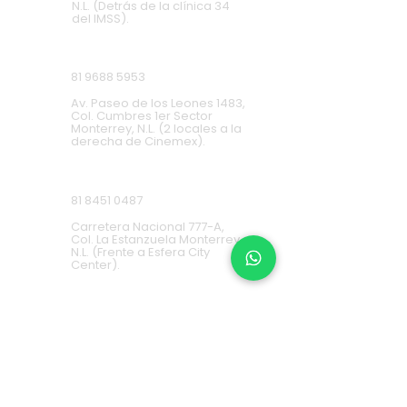
N.L. (Detrás de la clínica 34
del IMSS).
Cumbres
81 9688 5953
Av. Paseo de los Leones 1483,
Col. Cumbres 1er Sector
Monterrey, N.L. (2 locales a la
derecha de Cinemex).
Carretera Nacional
81 8451 0487
Carretera Nacional 777-A,
Col. La Estanzuela Monterrey,
N.L. (Frente a Esfera City
Center).
Apodaca
(+52) 81
1631 7775
Av. Conquistadores 384,
Residencial Los Robles,
66636 Apodaca, N.L. (Frente a
Aurrera Fresnos).