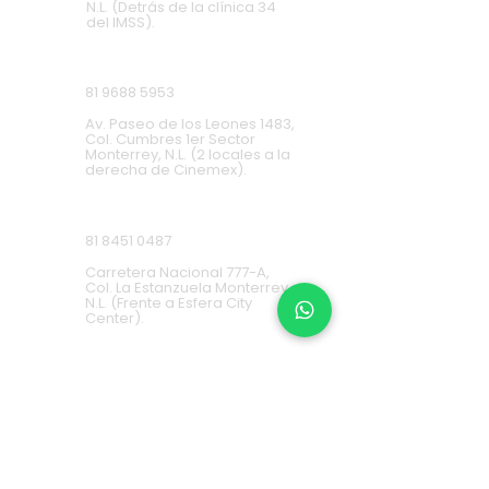
N.L. (Detrás de la clínica 34
del IMSS).
Cumbres
81 9688 5953
Av. Paseo de los Leones 1483,
Col. Cumbres 1er Sector
Monterrey, N.L. (2 locales a la
derecha de Cinemex).
Carretera Nacional
81 8451 0487
Carretera Nacional 777-A,
Col. La Estanzuela Monterrey,
N.L. (Frente a Esfera City
Center).
Apodaca
(+52) 81
1631 7775
Av. Conquistadores 384,
Residencial Los Robles,
66636 Apodaca, N.L. (Frente a
Aurrera Fresnos).