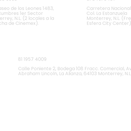
aseo de los Leones 1483,
Carretera Nacional
Cumbres 1er Sector
Col. La Estanzuela
rrey, N.L. (2 locales a la
Monterrey, N.L. (Fr
cha de Cinemex).
Esfera City Center)
CEDI
81
1957 4009
Calle Poniente 2, Bodega 108 Fracc. Comercial, A
Abraham Lincoln, La Alianza, 64103 Monterrey, N.L