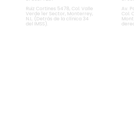
Ruiz Cortines 5478, Col. Valle
Av. P
Verde 1er Sector, Monterrey,
Col. 
N.L. (Detrás de la clínica 34
Monte
del IMSS).
dere
RECOLECTA
EN ALMACÉN