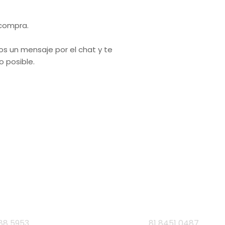
 compra.
os un mensaje por el chat y te
 posible.
NUESTRAS SUCURSALES
Monterrey, Nuevo León.
unes a Domingo de 9 a.m. a 9 p.m.
res
Carretera Nac
88 5953
81 8451 0487