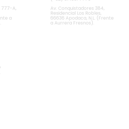
 777-A,
Av. Conquistadores 384,
Residencial Los Robles,
ente a
66636 Apodaca, N.L. (Frente
.
a Aurrera Fresnos).
v
.