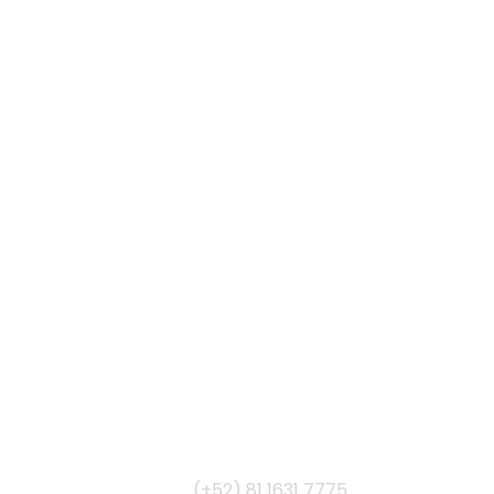
ional
Apodaca
(+52) 81
1631 7775