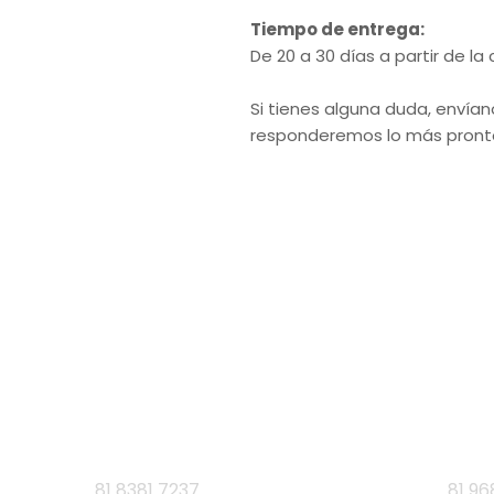
Tiempo de entrega:
De 20 a 30 días a partir de la
Si tienes alguna duda, envían
responderemos lo más pronto
VISITA 
L
Ruiz Cortines
Cumb
81 8381 7237
81 96