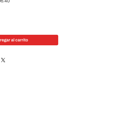
o
Precio
06.40
de
oferta
regar al carrito