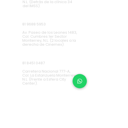
N.L. (Detrás de la clínica 34
del IMSS).
Cumbres
81 9688 5953
Av. Paseo de los Leones 1483,
Col. Cumbres 1er Sector
Monterrey, N.L. (2 locales a la
derecha de Cinemex).
Carretera Nacional
81 8451 0487
Carretera Nacional 777-A,
Col. La Estanzuela Monterrey,
N.L. (Frente a Esfera City
Center).
Apodaca
(+52) 81
1631 7775
Av. Conquistadores 384,
Residencial Los Robles,
66636 Apodaca, N.L. (Frente a
Aurrera Fresnos).