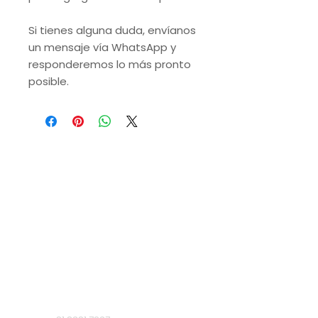
Si tienes alguna duda, envíanos
un mensaje vía WhatsApp y
responderemos lo más pronto
posible.
VISITA NUESTRAS
SUCURSALES
Monterrey, Nuevo León.
Lunes a Domingo de 9 a.m. a 9 p.m.
Ruiz Cortines