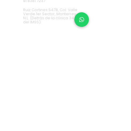
81 8381 7237
Ruiz Cortines 5478, Col. Valle
Verde 1er Sector, Monterrey,
N.L. (Detrás de la clínica 34
del IMSS).
Cumbres
81 9688 5953
Av. Paseo de los Leones 1483,
Col. Cumbres 1er Sector
Monterrey, N.L. (2 locales a la
derecha de Cinemex).
Carretera Nacional
81 8451 0487
Carretera Nacional 777-A,
Col. La Estanzuela Monterrey,
N.L. (Frente a Esfera City
Center).
Apodaca
(+52) 81
1631 7775
Av. Conquistadores 384,