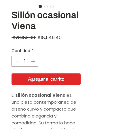
Sillón ocasional
Viena
Precio
Precio
 $23,183.00 
$18,546.40
de
Cantidad
*
oferta
Agregar al carrito
El
sillón ocasional Viena
es
una pieza contemporánea de
diseño curvo y compacto que
combina elegancia y
comodidad. Su forma lo hace