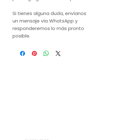
Si tienes alguna duda, envíanos
un mensaje vía WhatsApp y
responderemos lo más pronto
posible.
VISITA NUESTRAS
SUCURSALES
Monterrey, Nuevo León.
Lunes a Domingo de 9 a.m. a 9 p.m.
Ruiz Cortines