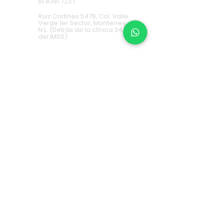
81 8381 7237
Ruiz Cortines 5478, Col. Valle
Verde 1er Sector, Monterrey,
N.L. (Detrás de la clínica 34
del IMSS).
Cumbres
81 9688 5953
Av. Paseo de los Leones 1483,
Col. Cumbres 1er Sector
Monterrey, N.L. (2 locales a la
derecha de Cinemex).
Carretera Nacional
81 8451 0487
Carretera Nacional 777-A,
Col. La Estanzuela Monterrey,
N.L. (Frente a Esfera City
Center).
Apodaca
(+52) 81
1631 7775
Av. Conquistadores 384,