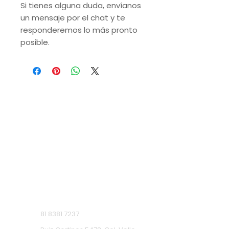
Si tienes alguna duda, envíanos
un mensaje por el chat y te
responderemos lo más pronto
posible.
VISITA NUESTRAS
SUCURSALES
Monterrey, Nuevo León.
Lunes a Domingo de 9 a.m. a 9 p.m.
Ruiz Cortines
81 8381 7237