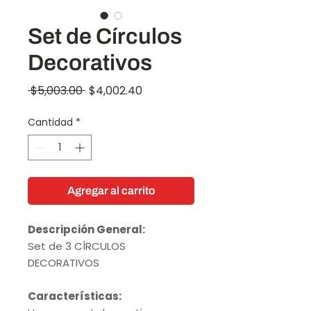
Set de Círculos
Decorativos
Precio
Precio
 $5,003.00 
$4,002.40
de
Cantidad
*
oferta
Agregar al carrito
Descripción General:
Set de 3 CÍRCULOS
DECORATIVOS
Características: