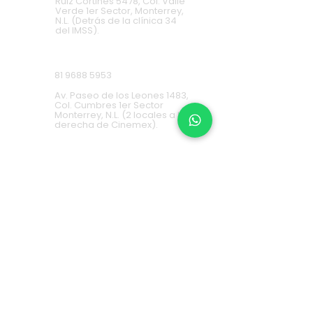
Ruiz Cortines 5478, Col. Valle
Verde 1er Sector, Monterrey,
N.L. (Detrás de la clínica 34
del IMSS).
Cumbres
81 9688 5953
Av. Paseo de los Leones 1483,
Col. Cumbres 1er Sector
Monterrey, N.L. (2 locales a la
derecha de Cinemex).
Carretera Nacional
81 8451 0487
Carretera Nacional 777-A,
Col. La Estanzuela Monterrey,
N.L. (Frente a Esfera City
Center).
Apodaca
(+52) 81
1631 7775
Av. Conquistadores 384,
Residencial Los Robles,
66636 Apodaca, N.L. (Frente a