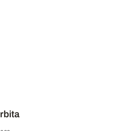
cámaras
Accesorios
Contacto
Iniciar Sesión
rbita