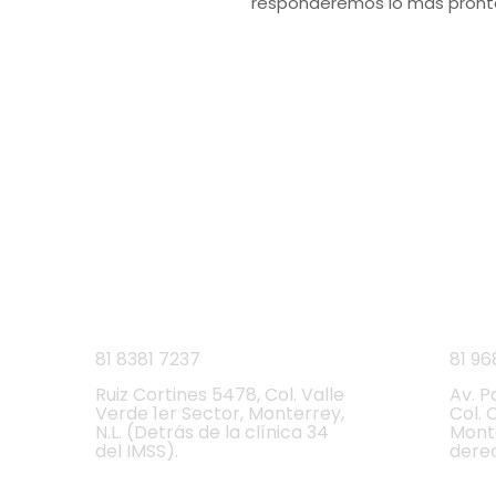
responderemos lo más pronto
VISITA 
L
Ruiz Cortines
Cumb
81 8381 7237
81 96
Ruiz Cortines 5478, Col. Valle
Av. P
Verde 1er Sector, Monterrey,
Col. 
N.L. (Detrás de la clínica 34
Monte
del IMSS).
dere