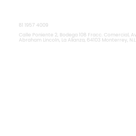
CEDI
81
1957 4009
Calle Poniente 2, Bodega 108 Fracc. Comercial, A
Abraham Lincoln, La Alianza, 64103 Monterrey, N.L