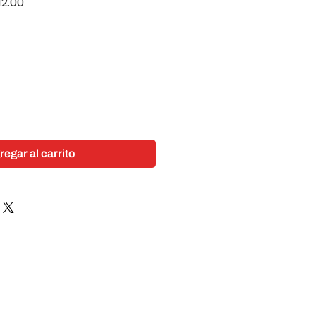
o
Precio
12.00
de
oferta
regar al carrito