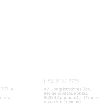
ional
Apodaca
(+52) 81
1631 7775
 777-A,
Av. Conquistadores 384,
Residencial Los Robles,
ente a
66636 Apodaca, N.L. (Frente
.
a Aurrera Fresnos).