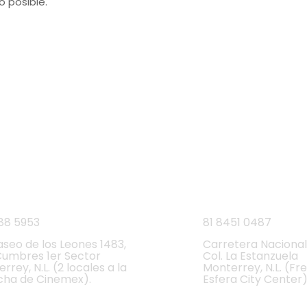
 posible.
NUESTRAS SUCURSALES
Monterrey, Nuevo León.
unes a Domingo de 9 a.m. a 9 p.m.
res
Carretera Nac
88 5953
81 8451 0487
aseo de los Leones 1483,
Carretera Nacional
Cumbres 1er Sector
Col. La Estanzuela
rrey, N.L. (2 locales a la
Monterrey, N.L. (Fr
cha de Cinemex).
Esfera City Center)