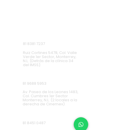
SUCURSALES
Monterrey, Nuevo León.
Lunes a Domingo de 9 a.m. a 9 p.m.
Ruiz Cortines
81 8381 7237
Ruiz Cortines 5478, Col. Valle
Verde 1er Sector, Monterrey,
N.L. (Detrás de la clínica 34
del IMSS).
Cumbres
81 9688 5953
Av. Paseo de los Leones 1483,
Col. Cumbres 1er Sector
Monterrey, N.L. (2 locales a la
derecha de Cinemex).
Carretera Nacional
81 8451 0487