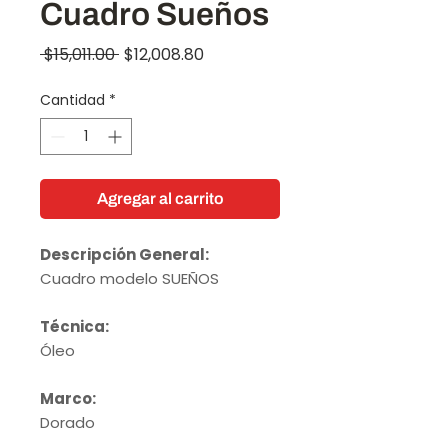
Cuadro Sueños
Precio
Precio
 $15,011.00 
$12,008.80
de
Cantidad
*
oferta
Agregar al carrito
Descripción General:
Cuadro modelo SUEÑOS
Técnica:
Óleo
Marco:
Dorado