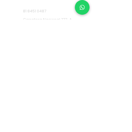
Carretera Nacional
81 8451 0487
Carretera Nacional 777-A,
Col. La Estanzuela Monterrey,
N.L. (Frente a Esfera City
Center).
Apodaca
(+52) 81
1631 7775
Av. Conquistadores 384,
Residencial Los Robles,
66636 Apodaca, N.L. (Frente a
Aurrera Fresnos).
RECOLECTA EN ALMACÉN
CEDI
81
1957 4009
Calle Poniente 2, Bodega
108 Fracc. Comercial, Av
Abraham Lincoln, La
Alianza, 64103 Monterrey,