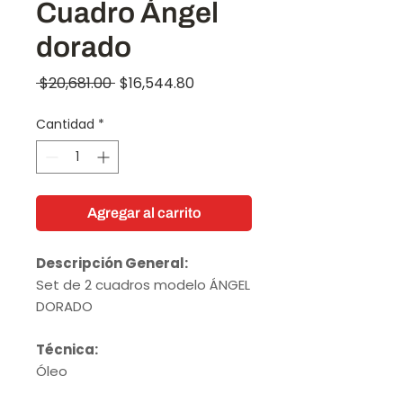
Cuadro Ángel
dorado
Precio
Precio
 $20,681.00 
$16,544.80
de
Cantidad
*
oferta
Agregar al carrito
Descripción General:
Set de 2 cuadros modelo ÁNGEL
DORADO
Técnica:
Óleo