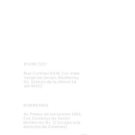
VISITA NUESTRAS
SUCURSALES
Monterrey, Nuevo León.
Lunes a Domingo de 9 a.m. a 9 p.m.
Ruiz Cortines
81 8381 7237
Ruiz Cortines 5478, Col. Valle
Verde 1er Sector, Monterrey,
N.L. (Detrás de la clínica 34
del IMSS).
Cumbres
81 9688 5953
Av. Paseo de los Leones 1483,
Col. Cumbres 1er Sector
Monterrey, N.L. (2 locales a la
derecha de Cinemex).